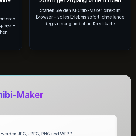
ohne
Sofortiger Zugang ohne Hürden
Starten Sie den KI-Chibi-Maker direkt im
Browser – volles Erlebnis sofort, ohne lange
rtieren
Registrierung und ohne Kreditkarte.
splays –
hen.
hibi-Maker
ützt werden JPG, JPEG, PNG und WEBP.