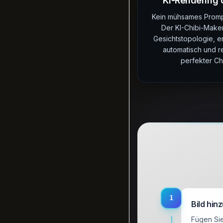
KI-Rendering 
Kein mühsames Promp
Der KI-Chibi-Maker 
Gesichtstopologie, e
automatisch und re
perfekter Chi
1
Bild hin
Fügen Sie