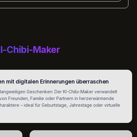
I-Chibi-Maker
en mit digitalen Erinnerungen überraschen
langweiligen Geschenken: Der KI-Chibi-Maker verwandelt
 von Freunden, Familie oder Partnern in herzerwärmende
araktere – ideal für Geburtstage, Jahrestage oder virtuelle