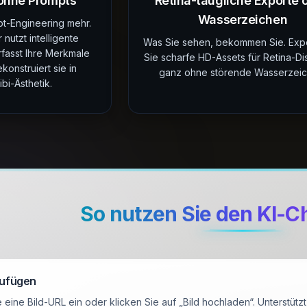
ohne Prompts
Retina-taugliche Exporte 
Wasserzeichen
t-Engineering mehr.
nutzt intelligente
Was Sie sehen, bekommen Sie. Expo
rfasst Ihre Merkmale
Sie scharfe HD-Assets für Retina-Di
konstruiert sie in
ganz ohne störende Wasserzeic
bi-Ästhetik.
So nutzen Sie den KI-C
zufügen
 eine Bild-URL ein oder klicken Sie auf „Bild hochladen“. Unterst