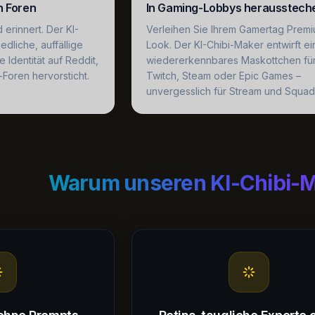
n Foren
In Gaming-Lobbys herausstech
erinnert. Der KI-
Verleihen Sie Ihrem Gamertag Prem
dliche, auffällige
Look. Der KI-Chibi-Maker entwirft ei
le Identität auf Reddit,
wiedererkennbares Maskottchen fü
Foren hervorsticht.
Twitch, Steam oder Epic Games –
unvergesslich für Stream und Squad
Warum unseren KI-Chibi-