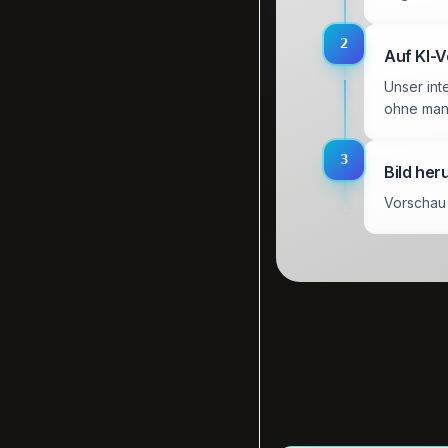
2
Auf KI-
Unser int
ohne man
3
Bild her
Vorschau