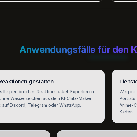
Anwendungsfälle für den K
 Reaktionen gestalten
Liebst
s Ihr persönliches Reaktionspaket. Exportieren
Weg mit 
s ohne Wasserzeichen aus dem KI-Chibi-Maker
Porträts
s auf Discord, Telegram oder WhatsApp.
Anime-Ch
Karten.