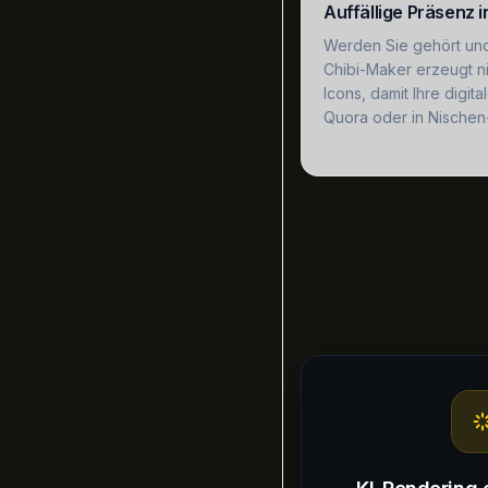
Auffällige Präsenz i
Werden Sie gehört und 
Chibi-Maker erzeugt nie
Icons, damit Ihre digita
Quora oder in Nischen-