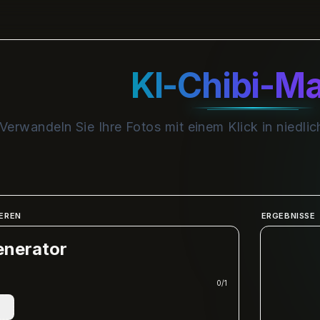
KI-Chibi-M
Verwandeln Sie Ihre Fotos mit einem Klick in niedli
EREN
ERGEBNISSE
enerator
0
/
1