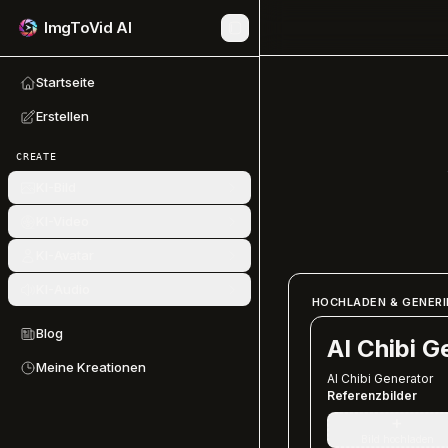
ImgToVid AI
Startseite
Erstellen
CREATE
KI-Bild
KI-Video
KI-Avatar
KI-Audio
HOCHLADEN & GENERI
Blog
AI Chibi G
Meine Kreationen
AI Chibi Generator
Referenzbilder
+
Bild hochladen