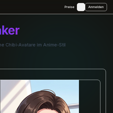
🇩🇪
Preise
Anmelden
aker
che Chibi-Avatare im Anime-Stil