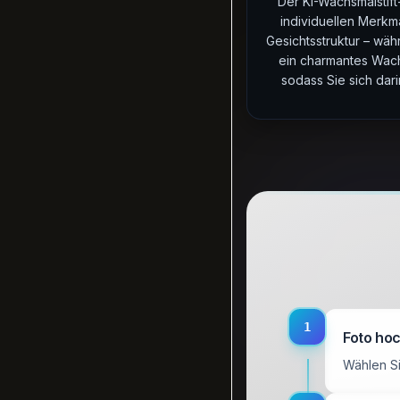
Der KI-Wachsmalstift
individuellen Merkm
Gesichtsstruktur – wäh
ein charmantes Wach
sodass Sie sich dar
1
Foto ho
Wählen Si