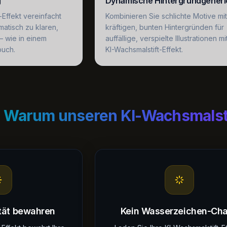
g
Dynamische Hintergrundgeneri
-Effekt vereinfacht
Kombinieren Sie schlichte Motive mit
atisch zu klaren,
kräftigen, bunten Hintergründen für
 – wie in einem
auffällige, verspielte Illustrationen m
buch.
KI-Wachsmalstift-Effekt.
Warum unseren KI-Wachsmalsti
ität bewahren
Kein Wasserzeichen-Ch