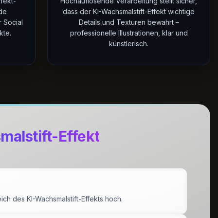
ffekt-
Hochauflösende Verarbeitung stellt sicher,
nde
dass der KI-Wachsmalstift-Effekt wichtige
 Social
Details und Texturen bewahrt –
kte.
professionelle Illustrationen, klar und
künstlerisch.
malstift-Effekt
ich des KI-Wachsmalstift-Effekts hoch.