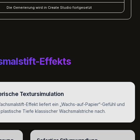
Die Generierung wird in Create Studio fortgesetzt
malstift-Effekts
erische Textursimulation
achsmalstift-Effekt liefert ein „Wachs-auf-Papier“-Gefühl und
ie plastische Tiefe klassischer Wachsmalstriche nach.