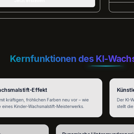
Jetzt erstellen
Kernfunktionen des KI-Wachs
chsmalstift-Effekt
Künstl
 mit kräftigen, fröhlichen Farben neu vor – wie
Der KI-W
 eines Kinder-Wachsmalstift-Meisterwerks.
stellt d