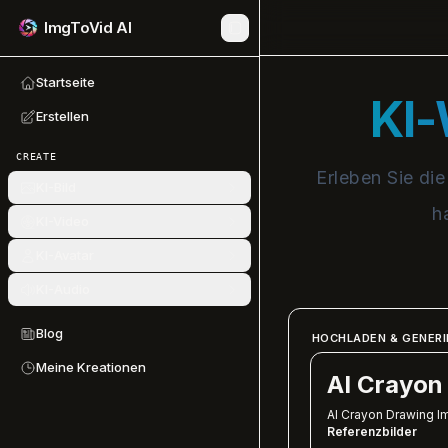
ImgToVid AI
Startseite
KI-
Erstellen
CREATE
Erleben Sie di
KI-Bild
h
KI-Video
KI-Avatar
KI-Audio
Blog
HOCHLADEN & GENERI
Meine Kreationen
AI Crayon
AI Crayon Drawing I
Referenzbilder