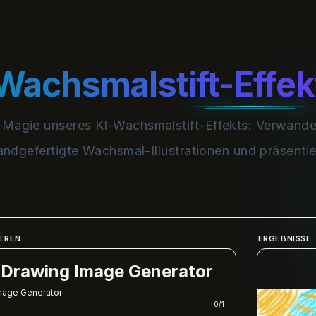
Wachsmalstift-Effek
e Magie unseres KI-Wachsmalstift-Effekts: Verwandel
andgefertigte Wachsmal-Illustrationen und präsentier
EREN
ERGEBNISSE
 Drawing Image Generator
mage Generator
0
/
1