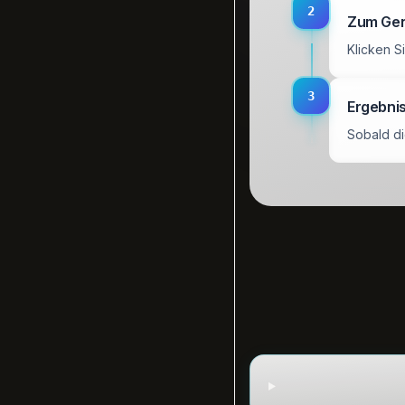
2
Zum Gen
Klicken S
3
Ergebni
Sobald di