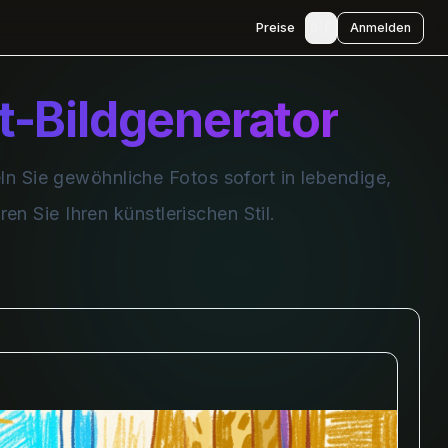
🇩🇪
Preise
Anmelden
t-Bildgenerator
n Sie gewöhnliche Fotos sofort in lebendige,
en Sie Ihren künstlerischen Stil.