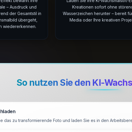
-Effekt bewahrt Ihre
Laden Sie Ihre KI-Wachsmalstift-E
ale – Ausdruck und
Kreationen sofort ohne störe
rend der Gesamtstil in
Wasserzeichen herunter – bereit für
smalbild übergeht,
Media oder Ihre kreativen Proje
in wiedererkennen.
So nutzen Sie den KI-Wachs
chladen
e das zu transformierende Foto und laden Sie es in den Arbeitsbere