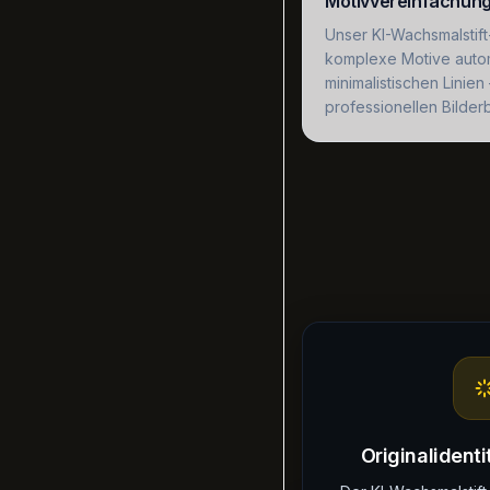
Motivvereinfachun
Unser KI-Wachsmalstift
komplexe Motive autom
minimalistischen Linien
professionellen Bilder
Originalident