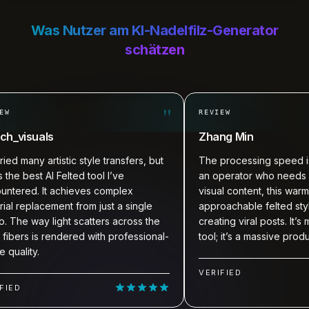
Was Nutzer am KI-Nadelfilz-Generator
schätzen
"
REVIEW
isuals
Zhang Min
many artistic style transfers, but
The processing speed is light
 best AI Felted tool I’ve
an operator who needs a hig
ed. It achieves complex
visual content, this warm and
eplacement from just a single
approachable felted style is 
 way light scatters across the
creating viral posts. It’s more 
s is rendered with professional-
tool; it’s a massive productivi
ity.
VERIFIED