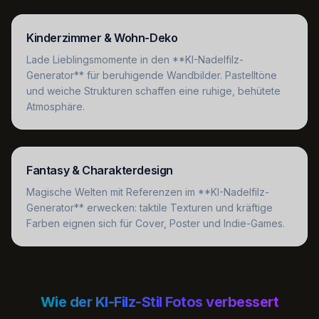
Kinderzimmer & Wohn-Deko
Lade Lieblingsmomente in den **KI-Nadelfilz-
Generator** für beruhigende Wandbilder. Pastelltöne
und weiche Strukturen schaffen eine ruhige, behütete
Atmosphäre.
Fantasy & Charakterdesign
Magische Welten mit Referenzen im **KI-Nadelfilz-
Generator** erwecken: taktile Texturen und kräftige
Farben eignen sich für Cover, Poster und Indie-Games.
Wie der KI-Filz-Stil Fotos verbessert