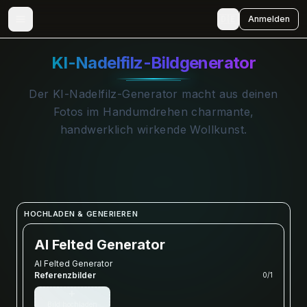
🇩🇪
Anmelden
KI-Nadelfilz-Bildgenerator
Der KI-Nadelfilz-Generator macht aus deinen
Fotos im Handumdrehen charmante,
handwerklich wirkende Wollkunst.
HOCHLADEN & GENERIEREN
AI Felted Generator
AI Felted Generator
Referenzbilder
0
/
1
+
Bild hochladen