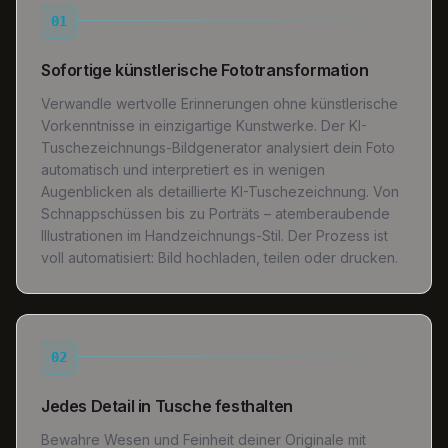
01
Sofortige künstlerische Fototransformation
Verwandle wertvolle Erinnerungen ohne künstlerische
Vorkenntnisse in einzigartige Kunstwerke. Der KI-
Tuschezeichnungs-Bildgenerator analysiert dein Foto
automatisch und interpretiert es in wenigen
Augenblicken als detaillierte KI-Tuschezeichnung. Von
Schnappschüssen bis zu Porträts – atemberaubende
Illustrationen im Handzeichnungs-Stil. Der Prozess ist
voll automatisiert: Bild hochladen, teilen oder drucken.
02
Jedes Detail in Tusche festhalten
Bewahre Wesen und Feinheit deiner Originale mit