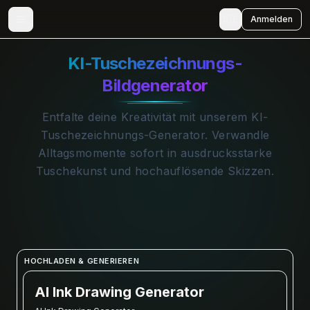
🇩🇪
Anmelden
KI-Tuschezeichnungs-
Bildgenerator
Entfalte deine Kreativität mit unserem KI-
Tuschezeichnungs-Generator. Verwandle
Alltagsmomente sofort in ausdrucksstarke
Tuschekunst und hochauflösende Skizzen.
HOCHLADEN & GENERIEREN
AI Ink Drawing Generator