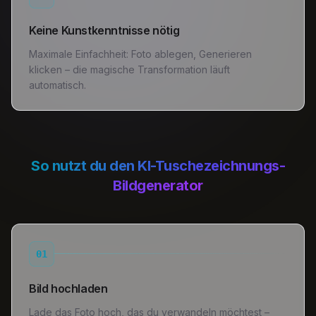
Keine Kunstkenntnisse nötig
Maximale Einfachheit: Foto ablegen, Generieren
klicken – die magische Transformation läuft
automatisch.
So nutzt du den KI-Tuschezeichnungs-
Bildgenerator
01
Bild hochladen
Lade das Foto hoch, das du verwandeln möchtest –