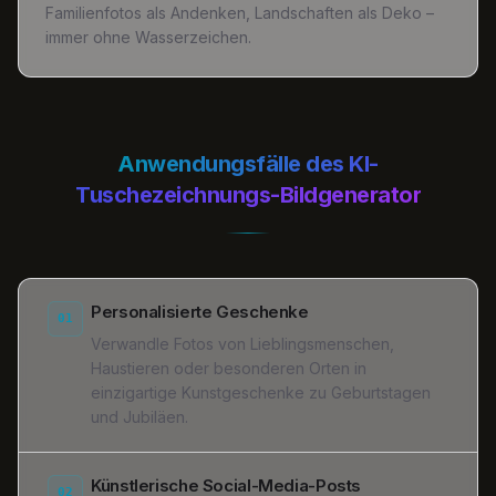
Familienfotos als Andenken, Landschaften als Deko –
immer ohne Wasserzeichen.
Anwendungsfälle des KI-
Tuschezeichnungs-Bildgenerator
Personalisierte Geschenke
01
Verwandle Fotos von Lieblingsmenschen,
Haustieren oder besonderen Orten in
einzigartige Kunstgeschenke zu Geburtstagen
und Jubiläen.
Künstlerische Social-Media-Posts
02