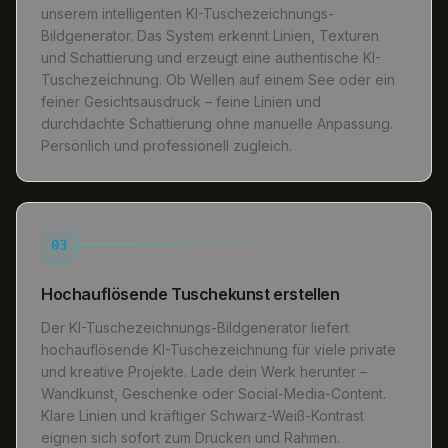
unserem intelligenten KI-Tuschezeichnungs-
Bildgenerator. Das System erkennt Linien, Texturen
und Schattierung und erzeugt eine authentische KI-
Tuschezeichnung. Ob Wellen auf einem See oder ein
feiner Gesichtsausdruck – feine Linien und
durchdachte Schattierung ohne manuelle Anpassung.
Persönlich und professionell zugleich.
03
Hochauflösende Tuschekunst erstellen
Der KI-Tuschezeichnungs-Bildgenerator liefert
hochauflösende KI-Tuschezeichnung für viele private
und kreative Projekte. Lade dein Werk herunter –
Wandkunst, Geschenke oder Social-Media-Content.
Klare Linien und kräftiger Schwarz-Weiß-Kontrast
eignen sich sofort zum Drucken und Rahmen.