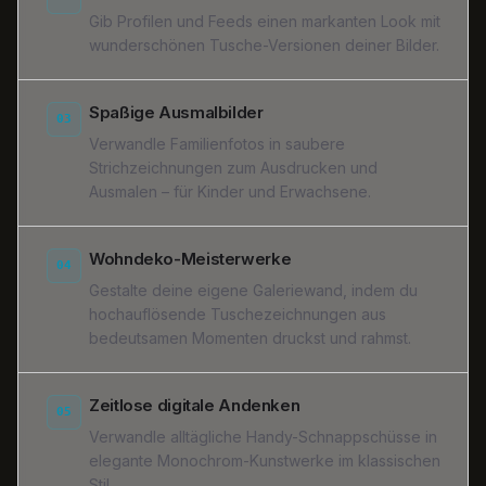
Gib Profilen und Feeds einen markanten Look mit
wunderschönen Tusche-Versionen deiner Bilder.
Spaßige Ausmalbilder
03
Verwandle Familienfotos in saubere
Strichzeichnungen zum Ausdrucken und
Ausmalen – für Kinder und Erwachsene.
Wohndeko-Meisterwerke
04
Gestalte deine eigene Galeriewand, indem du
hochauflösende Tuschezeichnungen aus
bedeutsamen Momenten druckst und rahmst.
Zeitlose digitale Andenken
05
Verwandle alltägliche Handy-Schnappschüsse in
elegante Monochrom-Kunstwerke im klassischen
Stil.