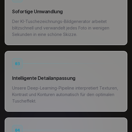
Sofortige Umwandlung
Der KI-Tuschezeichnungs-Bildgenerator arbeitet
blitzschnell und verwandelt jedes Foto in wenigen
Sekunden in eine schöne Skizze.
03
Intelligente Detailanpassung
Unsere Deep-Learning-Pipeline interpretiert Texturen,
Kontrast und Konturen automatisch für den optimalen
Tuscheffekt.
04