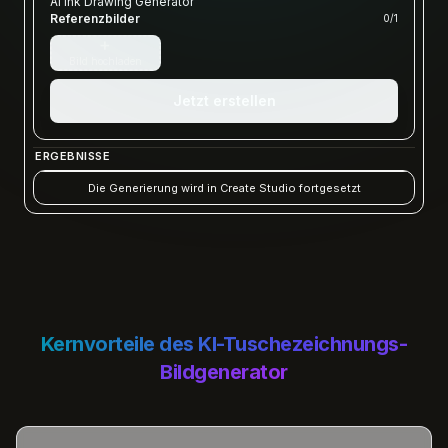
AI Ink Drawing Generator
Referenzbilder
0
/
1
+
Bild hochladen
Jetzt erstellen
ERGEBNISSE
Die Generierung wird in Create Studio fortgesetzt
Kernvorteile des KI-Tuschezeichnungs-
Bildgenerator