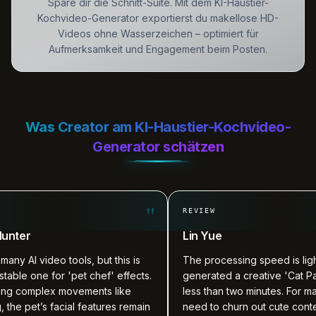
Spare dir die Schnitt-Suite. Mit dem KI-Haustier-
Kochvideo-Generator exportierst du makellose HD-
Videos ohne Wasserzeichen – optimiert für
Aufmerksamkeit und Engagement beim Posten.
Was Creator am KI-Haustier-Kochvideo-
Generator schätzen
"
REVIEW
Lin Yue
deo tools, but this is
The processing speed is lightning fast. 
for 'pet chef' effects.
generated a creative 'Cat Patissier' cli
ex movements like
less than two minutes. For marketers w
 facial features remain
need to churn out cute content quickly