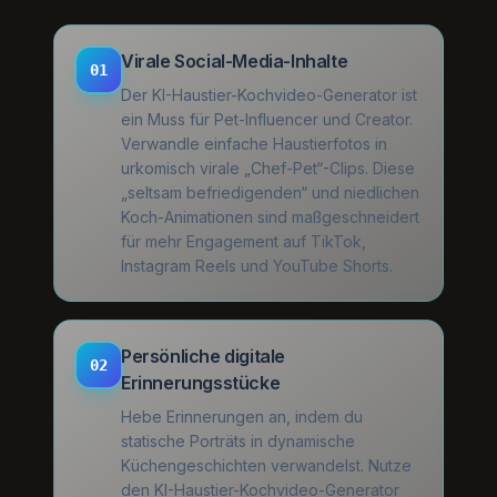
Virale Social-Media-Inhalte
01
Der KI-Haustier-Kochvideo-Generator ist
ein Muss für Pet-Influencer und Creator.
Verwandle einfache Haustierfotos in
urkomisch virale „Chef-Pet“-Clips. Diese
„seltsam befriedigenden“ und niedlichen
Koch-Animationen sind maßgeschneidert
für mehr Engagement auf TikTok,
Instagram Reels und YouTube Shorts.
Persönliche digitale
02
Erinnerungsstücke
Hebe Erinnerungen an, indem du
statische Porträts in dynamische
Küchengeschichten verwandelst. Nutze
den KI-Haustier-Kochvideo-Generator