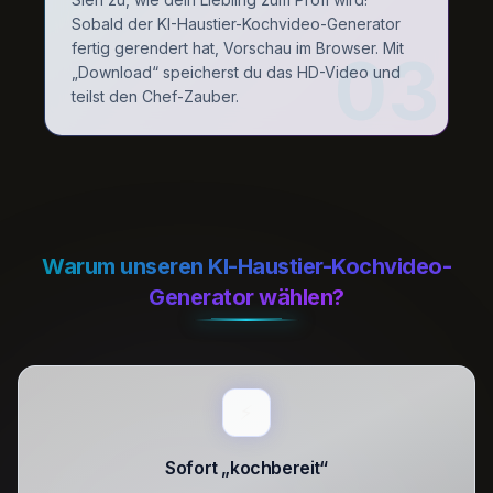
Sobald der KI-Haustier-Kochvideo-Generator
fertig gerendert hat, Vorschau im Browser. Mit
03
„Download“ speicherst du das HD-Video und
teilst den Chef-Zauber.
Warum unseren KI-Haustier-Kochvideo-
Generator wählen?
⚡
Sofort „kochbereit“