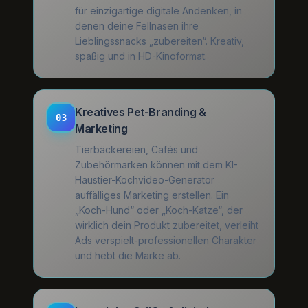
für einzigartige digitale Andenken, in
denen deine Fellnasen ihre
Lieblingssnacks „zubereiten“. Kreativ,
spaßig und in HD-Kinoformat.
Kreatives Pet-Branding &
03
Marketing
Tierbäckereien, Cafés und
Zubehörmarken können mit dem KI-
Haustier-Kochvideo-Generator
auffälliges Marketing erstellen. Ein
„Koch-Hund“ oder „Koch-Katze“, der
wirklich dein Produkt zubereitet, verleiht
Ads verspielt-professionellen Charakter
und hebt die Marke ab.