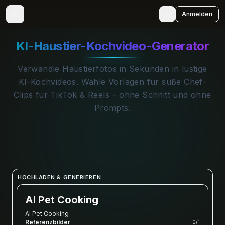
🇩🇪
Anmelden
KI-Haustier-Kochvideo-Generator
Verwandle Haustierfotos in Sekunden in lustige
KI-Kochvideos. Wähle Vorlagen für süße Chef-
Clips für TikTok & Reels – ohne Schnitt und ohne
Prompts.
HOCHLADEN & GENERIEREN
AI Pet Cooking
AI Pet Cooking
Referenzbilder
0
/
1