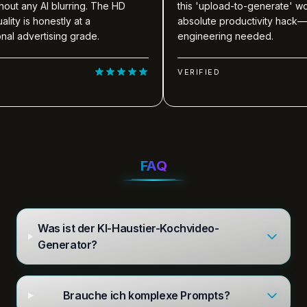
I blurring. The HD
this 'upload-to-generate' workflow is 
nestly at a
absolute productivity hack—no prompt
ising grade.
engineering needed.
VERIFIED
FAQ
Was ist der KI-Haustier-Kochvideo-
Generator?
Brauche ich komplexe Prompts?