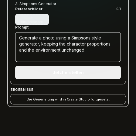
AI Simpsons Generator
Referenzbilder
0
/
1
+
Bild hochladen
Prompt
Jetzt erstellen
ERGEBNISSE
Die Generierung wird in Create Studio fortgesetzt