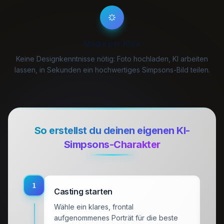
Magie per Klick
Keine Designkenntnisse nötig: Foto hochladen, KI arbeiten
lassen, in Sekunden ein hochwertiges Simpsons-Bild teilen.
So erstellst du deinen eigenen KI-
Simpsons-Charakter
1
Casting starten
Wähle ein klares, frontal
aufgenommenes Porträt für die beste