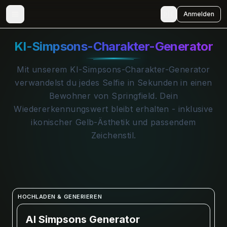
🇩🇪
Anmelden
KI-Simpsons-Charakter-Generator
Mit unserem KI-Simpsons-Charakter-Generator
verwandelst du jedes Selfie in Sekunden in einen
Bewohner von Springfield. Dein
Wiedererkennungswert bleibt erhalten - inklusive
ikonischer Gelb-Ästhetik und passendem
Zeichenstil.
HOCHLADEN & GENERIEREN
AI Simpsons Generator