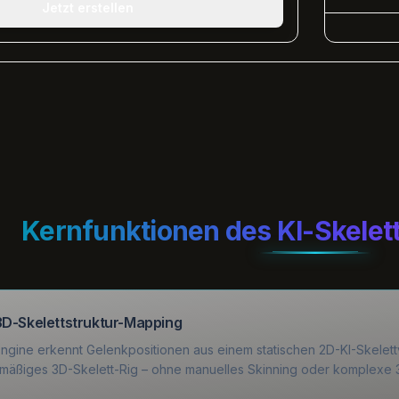
Jetzt erstellen
Kernfunktionen des KI-Skelet
D-Skelettstruktur-Mapping
ngine erkennt Gelenkpositionen aus einem statischen 2D-KI-Skelett
mäßiges 3D-Skelett-Rig – ohne manuelles Skinning oder komplexe 