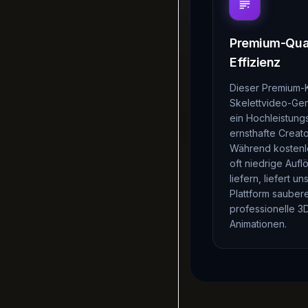
Premium-Qual
Effizienz
Dieser Premium-K
Skelettvideo-Gen
ein Hochleistungs
ernsthafte Creato
Während kostenl
oft niedrige Aufl
liefern, liefert un
Plattform sauber
professionelle 3
Animationen.