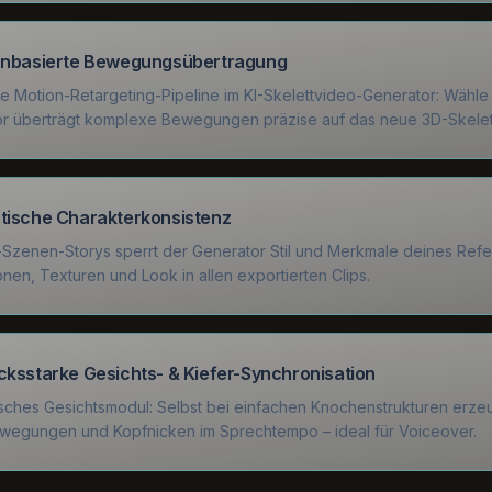
enbasierte Bewegungsübertragung
te Motion-Retargeting-Pipeline im KI-Skelettvideo-Generator: Wähle
r überträgt komplexe Bewegungen präzise auf das neue 3D-Skelett 
ische Charakterkonsistenz
i-Szenen-Storys sperrt der Generator Stil und Merkmale deines Refe
onen, Texturen und Look in allen exportierten Clips.
ksstarke Gesichts- & Kiefer-Synchronisation
sches Gesichtsmodul: Selbst bei einfachen Knochenstrukturen erzeu
wegungen und Kopfnicken im Sprechtempo – ideal für Voiceover.