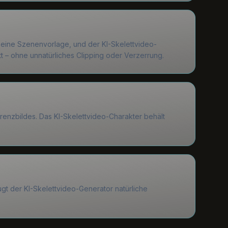
 eine Szenenvorlage, und der KI-Skelettvideo-
– ohne unnatürliches Clipping oder Verzerrung.
renzbildes. Das KI-Skelettvideo-Charakter behält
gt der KI-Skelettvideo-Generator natürliche