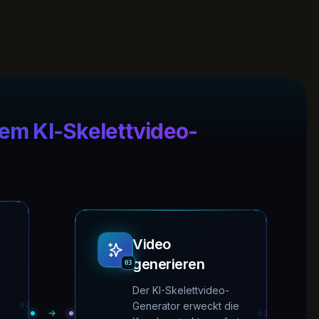
 dem KI-Skelettvideo-
Video
generieren
03
Der KI-Skelettvideo-
Generator erweckt die
02
03