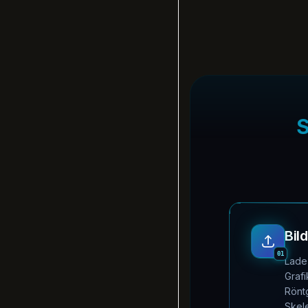
S
Bil
01
Lade
Grafi
Rönt
Skele