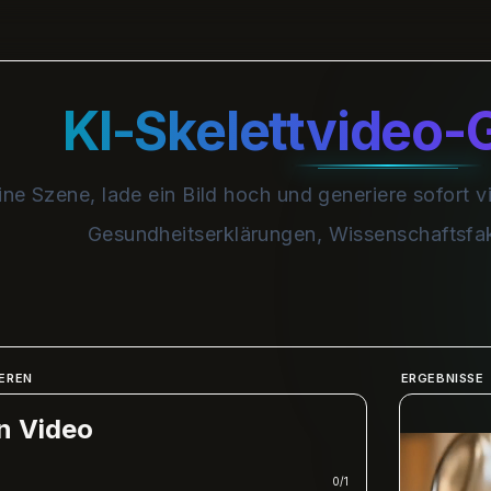
KI-Skelettvideo-
ne Szene, lade ein Bild hoch und generiere sofort vi
Gesundheitserklärungen, Wissenschaftsfak
EREN
ERGEBNISSE
n Video
0
/
1