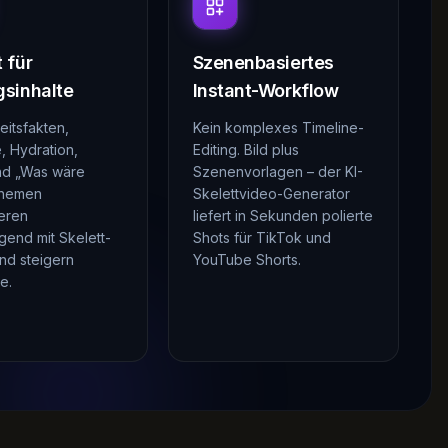
 für
Szenenbasiertes
gsinhalte
Instant-Workflow
itsfakten,
Kein komplexes Timeline-
, Hydration,
Editing. Bild plus
nd „Was wäre
Szenenvorlagen – der KI-
hemen
Skelettvideo-Generator
ieren
liefert in Sekunden polierte
gend mit Skelett-
Shots für TikTok und
und steigern
YouTube Shorts.
e.