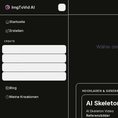
ImgToVid AI
Startseite
Erstellen
CREATE
Wähle dei
KI-Bild
KI-Video
KI-Avatar
KI-Audio
Blog
HOCHLADEN & GENERI
Meine Kreationen
AI Skeleto
AI Skeleton Video
Referenzbilder