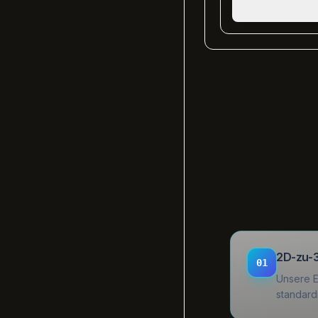
2D-zu-3
01
Unsere E
standard