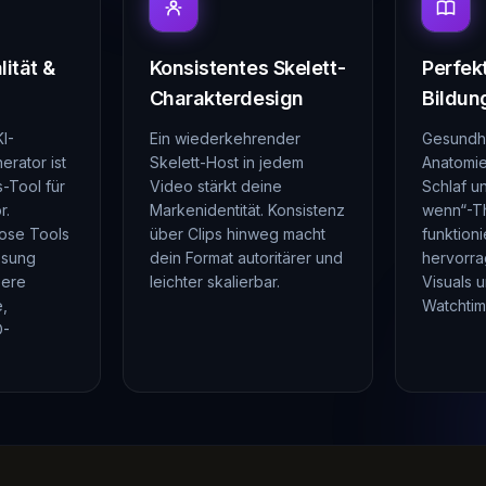
ität &
Konsistentes Skelett-
Perfekt
Charakterdesign
Bildun
I-
Ein wiederkehrender
Gesundhe
erator ist
Skelett-Host in jedem
Anatomie
-Tool für
Video stärkt deine
Schlaf u
r.
Markenidentität. Konsistenz
wenn“-T
ose Tools
über Clips hinweg macht
funktion
ösung
dein Format autoritärer und
hervorra
sere
leichter skalierbar.
Visuals 
e,
Watchtim
D-