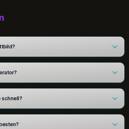
n
ttbild?
erator?
 schnell?
besten?