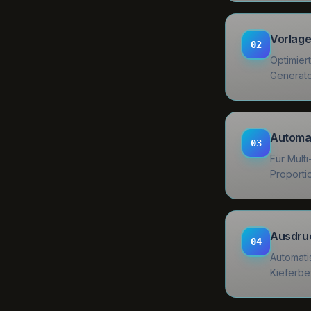
Vorlag
02
Optimier
Generato
Automat
03
Für Mult
Proporti
Ausdruc
04
Automati
Kieferbe