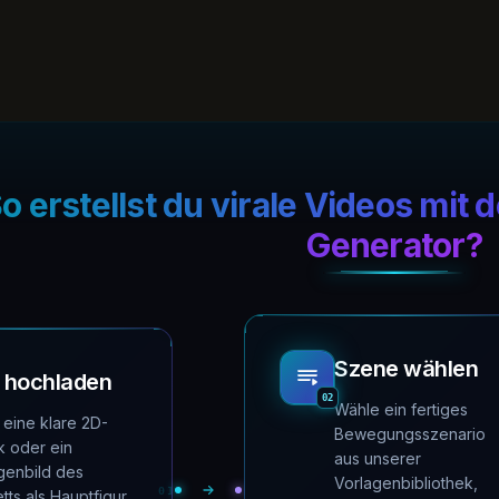
o erstellst du virale Videos mit
Generator?
Szene wählen
d hochladen
02
Wähle ein fertiges
 eine klare 2D-
Bewegungsszenario
k oder ein
aus unserer
genbild des
Vorlagenbibliothek,
01
tts als Hauptfigur