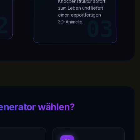
Knochenstruktur sofort
zum Leben und liefert
2
einen exportfertigen
03
3D-Animclip.
enerator wählen?