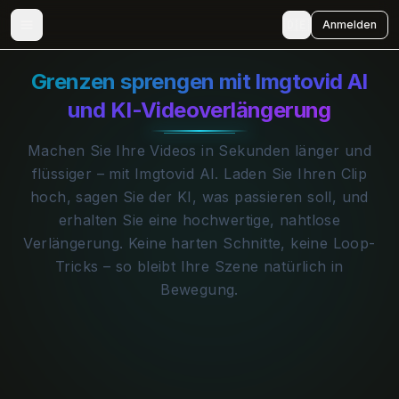
🇩🇪
Anmelden
Grenzen sprengen mit Imgtovid AI
und KI-Videoverlängerung
Machen Sie Ihre Videos in Sekunden länger und
flüssiger – mit Imgtovid AI. Laden Sie Ihren Clip
hoch, sagen Sie der KI, was passieren soll, und
erhalten Sie eine hochwertige, nahtlose
Verlängerung. Keine harten Schnitte, keine Loop-
Tricks – so bleibt Ihre Szene natürlich in
Bewegung.