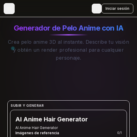
🇪🇸
Iniciar sesión
Generador de Pelo Anime con IA
Crea pelo anime 3D al instante. Describe tu visión
y obtén un render profesional para cualquier
personaje.
SUBIR Y GENERAR
AI Anime Hair Generator
AI Anime Hair Generator
Imágenes de referencia
0
/
1