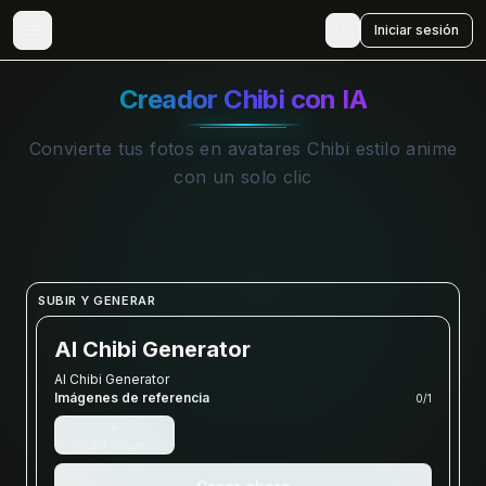
🇪🇸
Iniciar sesión
Creador Chibi con IA
Convierte tus fotos en avatares Chibi estilo anime
con un solo clic
SUBIR Y GENERAR
AI Chibi Generator
AI Chibi Generator
Imágenes de referencia
0
/
1
+
Subir imagen