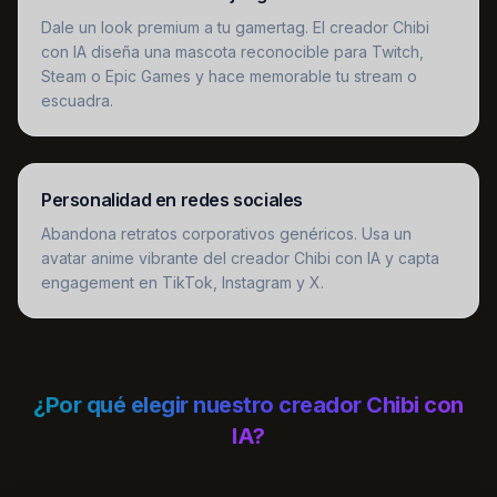
Dale un look premium a tu gamertag. El creador Chibi
con IA diseña una mascota reconocible para Twitch,
Steam o Epic Games y hace memorable tu stream o
escuadra.
Personalidad en redes sociales
Abandona retratos corporativos genéricos. Usa un
avatar anime vibrante del creador Chibi con IA y capta
engagement en TikTok, Instagram y X.
¿Por qué elegir nuestro creador Chibi con
IA?