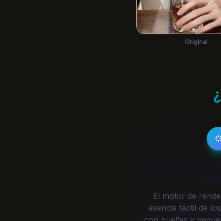
Original
¿
Texturas artesanal
arcil
El motor de rende
esencia táctil de lo
con huellas y peque