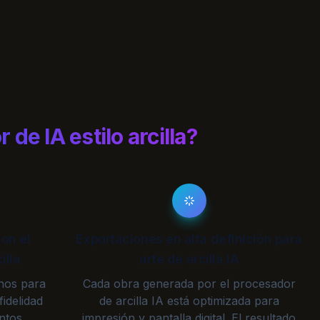
de IA estilo arcilla?
on el
Exportaciones en alta definición para
illa
arte de arcilla IA
rnos para
Cada obra generada por el procesador
fidelidad
de arcilla IA está optimizada para
intos
impresión y pantalla digital. El resultado