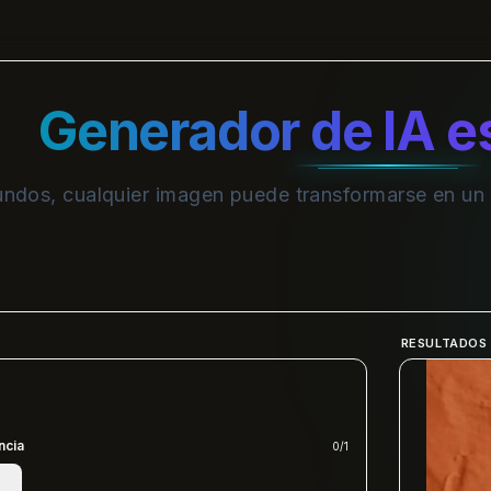
Generador de IA est
ndos, cualquier imagen puede transformarse en un es
RESULTADOS
ncia
0
/
1