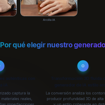
Arcilla IA
Por qué elegir nuestro generador 
es auténticas con
Transformación 3D fluida c
la IA
generador de IA estilo arc
rizado captura la
La conversión analiza los conto
s materiales reales,
producir profundidad 3D de alta 
ñas imperfecciones
y un estilo coherente en dist