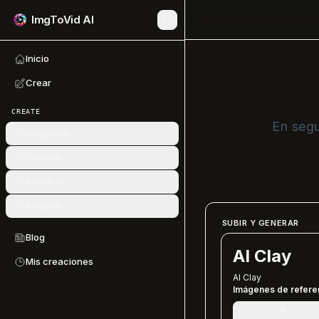
ImgToVid AI
Inicio
Crear
CREATE
En segu
Imagen IA
Video IA
Avatar IA
Audio IA
SUBIR Y GENERAR
Blog
AI Clay
Mis creaciones
AI Clay
Imágenes de refere
+