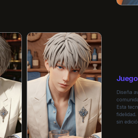
Juego 
Diseña a
comunidad
Esta tecn
fidelidad
sin edici