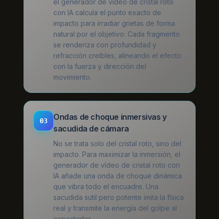
el generador de vídeo de cristal roto
con IA calcula el punto exacto de
impacto para irradiar grietas de forma
natural por el objetivo. Cada fragmento
se renderiza con profundidad y
refracción creíbles, alineando el efecto
con la fuerza y dirección del
movimiento.
Ondas de choque inmersivas y
03
sacudida de cámara
No se trata solo del cristal roto, sino del
impacto. Para maximizar la inmersión, el
generador de vídeo de cristal roto con
IA añade una onda de choque dinámica
que vibra todo el encuadre. Una
sacudida sutil pero potente imita la física
real y transmite la energía del golpe al
espectador.