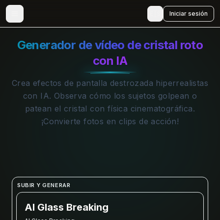
🇪🇸
Iniciar sesión
Generador de vídeo de cristal roto
con IA
Crea efectos de pantalla destrozada hiperrealistas
con IA. Observa cómo los sujetos golpean o
patean el cristal con física cinematográfica.
¡Convierte fotos en clips de acción!
SUBIR Y GENERAR
AI Glass Breaking