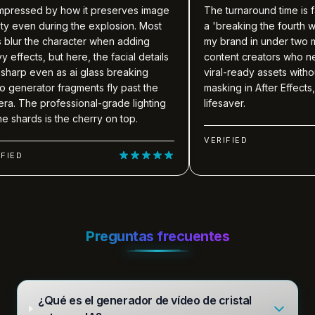
 by how it preserves image
The turnaround time is fantastic. 
during the explosion. Most
a 'breaking the fourth wall' style c
e character when adding
my brand in under two minutes. F
 but here, the facial details
content creators who need eye-c
en as ai glass breaking
viral-ready assets without hours 
or fragments fly past the
masking in After Effects, this is a t
rofessional-grade lighting
lifesaver.
is the cherry on top.
VERIFIED
Preguntas frecuentes
¿Qué es el generador de vídeo de cristal