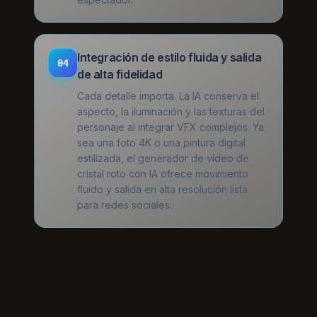
Integración de estilo fluida y salida
04
de alta fidelidad
Cada detalle importa. La IA conserva el
aspecto, la iluminación y las texturas del
personaje al integrar VFX complejos. Ya
sea una foto 4K o una pintura digital
estilizada, el generador de vídeo de
cristal roto con IA ofrece movimiento
fluido y salida en alta resolución lista
para redes sociales.