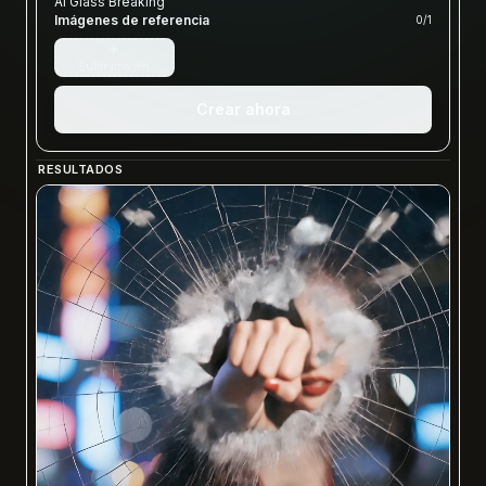
AI Glass Breaking
Imágenes de referencia
0
/
1
+
Subir imagen
Crear ahora
RESULTADOS