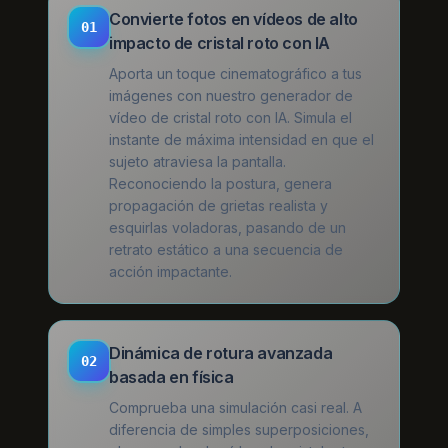
Convierte fotos en vídeos de alto
01
impacto de cristal roto con IA
Aporta un toque cinematográfico a tus
imágenes con nuestro generador de
vídeo de cristal roto con IA. Simula el
instante de máxima intensidad en que el
sujeto atraviesa la pantalla.
Reconociendo la postura, genera
propagación de grietas realista y
esquirlas voladoras, pasando de un
retrato estático a una secuencia de
acción impactante.
Dinámica de rotura avanzada
02
basada en física
Comprueba una simulación casi real. A
diferencia de simples superposiciones,