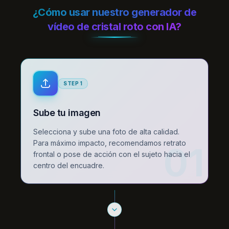
¿Cómo usar nuestro generador de
vídeo de cristal roto con IA?
STEP
1
Sube tu imagen
Selecciona y sube una foto de alta calidad.
Para máximo impacto, recomendamos retrato
01
frontal o pose de acción con el sujeto hacia el
centro del encuadre.