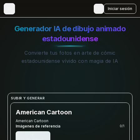
🇪🇸
Iniciar sesión
Generador IA de dibujo animado
estadounidense
Convierte tus fotos en arte de cómic
estadounidense vívido con magia de IA
SUBIR Y GENERAR
American Cartoon
American Cartoon
Imágenes de referencia
0
/
1
+
Subir imagen