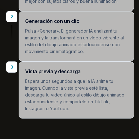
mejor con sujetos claros y buena iluminación.
2
Generación con un clic
Pulsa «Generar». El generador IA analizará tu
imagen y la transformará en un vídeo vibrante al
estilo del dibujo animado estadounidense con
movimiento cinematográfico.
3
Vista previa y descarga
Espera unos segundos a que la IA anime tu
imagen. Cuando la vista previa esté lista,
descarga tu vídeo único al estilo dibujo animado
estadounidense y compártelo en TikTok,
Instagram o YouTube.