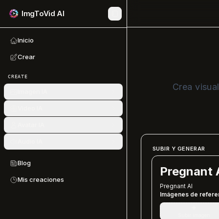
ImgToVid AI
Inicio
Crear
CREATE
Crea visua
Imagen IA
Video IA
Avatar IA
Audio IA
SUBIR Y GENERAR
Blog
Pregnant 
Mis creaciones
Pregnant AI
Imágenes de refere
+
Subir imagen