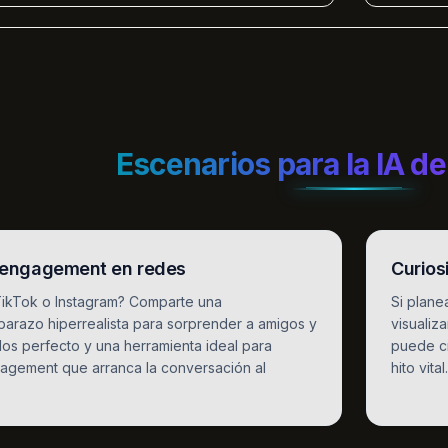
Escenarios para la IA d
y engagement en redes
Curios
 TikTok o Instagram? Comparte una
Si plane
arazo hiperrealista para sorprender a amigos y
visualiz
elos perfecto y una herramienta ideal para
puede cr
agement que arranca la conversación al
hito vital.