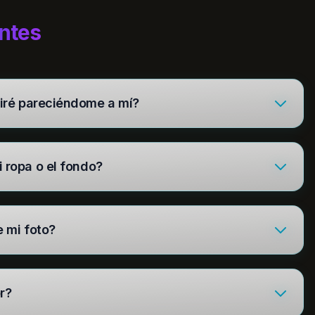
ntes
uiré pareciéndome a mí?
i ropa o el fondo?
e mi foto?
r?