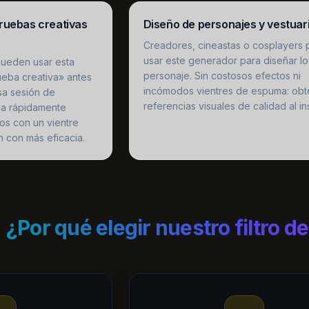
pruebas creativas
Diseño de personajes y vestuar
Creadores, cineastas o cosplayers
usar este generador para diseñar l
pueden usar esta
personaje. Sin costosos efectos ni
eba creativa» antes
incómodos vientres de espuma: obt
sa sesión de
referencias visuales de calidad al in
za rápidamente
ulos con un vientre
ón con más eficacia.
¿Por qué elegir nuestro filtro 