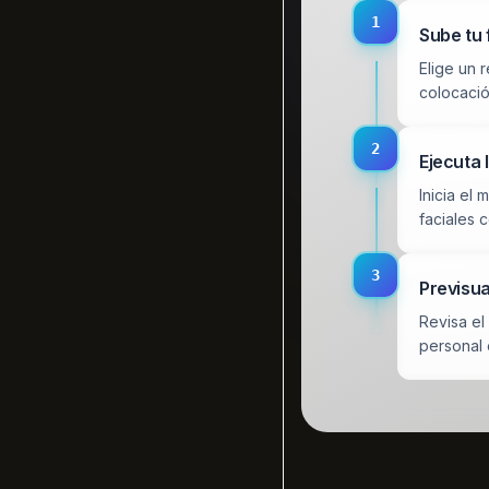
1
Sube tu 
Elige un 
colocació
2
Ejecuta 
Inicia el
faciales c
3
Previsua
Revisa el
personal 