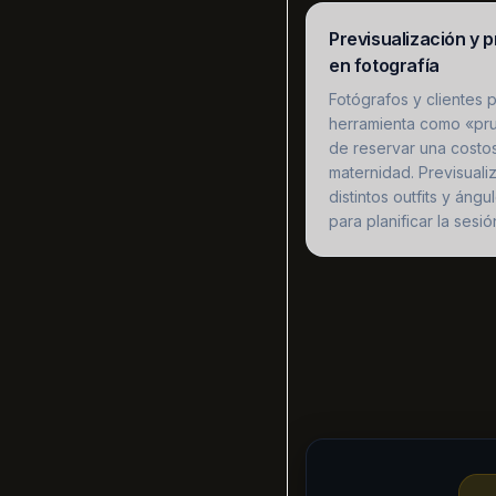
Previsualización y 
en fotografía
Fotógrafos y clientes 
herramienta como «pru
de reservar una costo
maternidad. Previsuali
distintos outfits y áng
para planificar la sesi