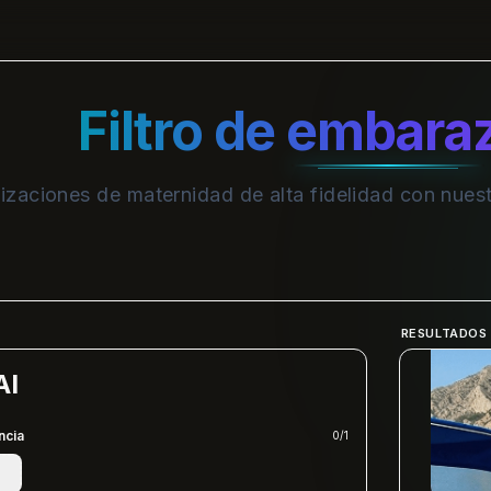
Filtro de embara
lizaciones de maternidad de alta fidelidad con nuest
RESULTADOS
AI
ncia
0
/
1