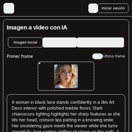
🇪🇸
Iniciar sesión
Imagen a video con IA
Imagen inicial
Entre imágenes
Imágenes de referencia
Primer frame
Último frame