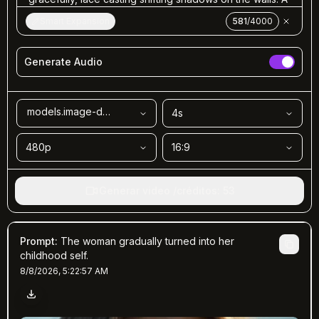
Smart Expansion
581
/
4000
Generate Audio
models.image-doubao-seedance-2.label
4
s
480p
16:9
Generar video
/
créditos
:
53
Prompt
:
The woman gradually turned into her
childhood self.
8/8/2026, 5:22:57 AM