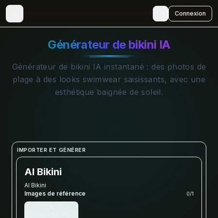
🇫🇷
Connexion
Générateur de bikini IA
Générateur de bikini IA instantané : des photos de
plage à des looks swimwear saisissants, avec une
esthétique baignée de soleil.
IMPORTER ET GÉNÉRER
AI Bikini
AI Bikini
Images de référence
0
/
1
+
Télécharger une