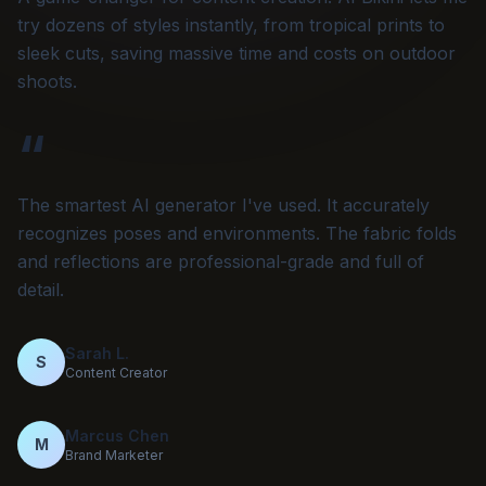
try dozens of styles instantly, from tropical prints to
sleek cuts, saving massive time and costs on outdoor
shoots.
“
The smartest AI generator I've used. It accurately
recognizes poses and environments. The fabric folds
and reflections are professional-grade and full of
detail.
Sarah L.
S
Content Creator
Marcus Chen
M
Brand Marketer