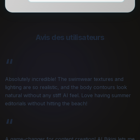
Avis des utilisateurs
“
Absolutely incredible! The swimwear textures and
lighting are so realistic, and the body contours look
natural without any stiff AI feel. Love having summer
editorials without hitting the beach!
“
A game-changer for content creation! AI Bikini lets me