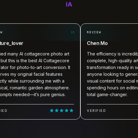
IA
"
REVIEW
lover
Chen Mo
 many AI cottagecore photo art
The efficiency is incredible. I 
this is the best AI Cottagecore
complete, high-quality artistic
or photo-to-art conversion. It
transformation ready in secon
y original facial features
anyone looking to generate vir
while surrounding me with a
visual content for social media
 romantic garden atmosphere.
spending hours on editing, this
 needed—it’s pure genius.
total game-changer.
VERIFIED