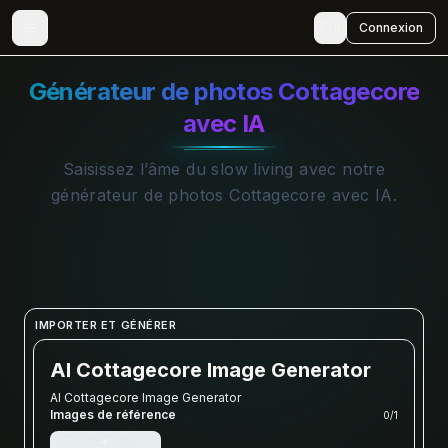
🇫🇷
Connexion
Générateur de photos Cottagecore
avec IA
Saisissez l’âme du slow living avec notre
générateur de photos Cottagecore avec IA.
IMPORTER ET GÉNÉRER
AI Cottagecore Image Generator
AI Cottagecore Image Generator
Images de référence
0
/
1
+