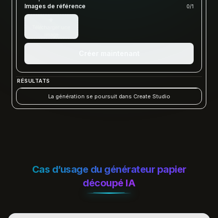
Images de référence
0
/
1
+
Télécharger une
image
Créer maintenant
RÉSULTATS
La génération se poursuit dans Create Studio
Cas d’usage du générateur papier
découpé IA