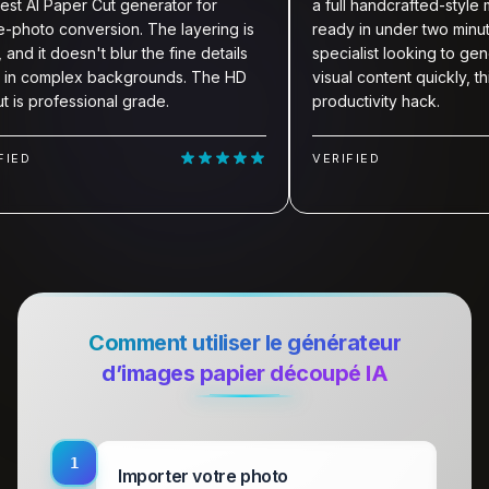
AI Paper Cut generator for
a full handcrafted-style mas
oto conversion. The layering is
ready in under two minutes. 
 it doesn't blur the fine details
specialist looking to generate
complex backgrounds. The HD
visual content quickly, this too
 professional grade.
productivity hack.
VERIFIED
Comment utiliser le générateur
d’images papier découpé IA
1
Importer votre photo