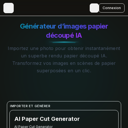
🇫🇷
Connexion
Générateur d’images papier
découpé IA
Importez une photo pour obtenir instantanément
un superbe rendu papier découpé IA.
Transformez vos images en scènes de papier
superposées en un clic.
IMPORTER ET GÉNÉRER
AI Paper Cut Generator
AI Paper Cut Generator