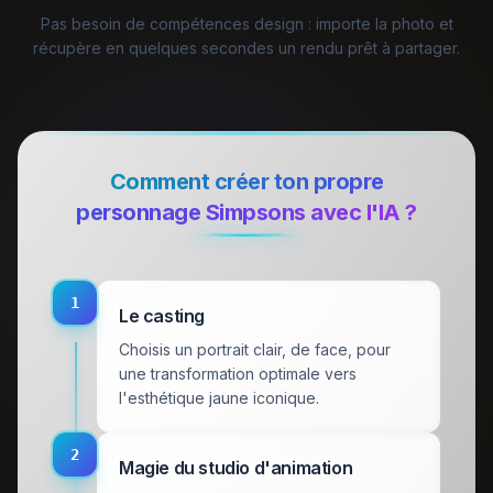
Pas besoin de compétences design : importe la photo et
récupère en quelques secondes un rendu prêt à partager.
Comment créer ton propre
personnage Simpsons avec l'IA ?
1
Le casting
Choisis un portrait clair, de face, pour
une transformation optimale vers
l'esthétique jaune iconique.
2
Magie du studio d'animation