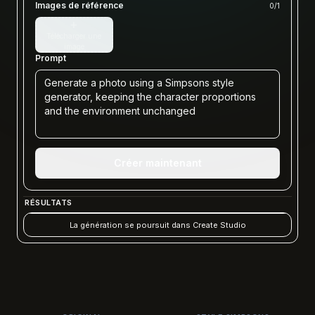
Images de référence
0
/
1
+
Télécharger une
image
Prompt
Créer maintenant
RÉSULTATS
La génération se poursuit dans Create Studio