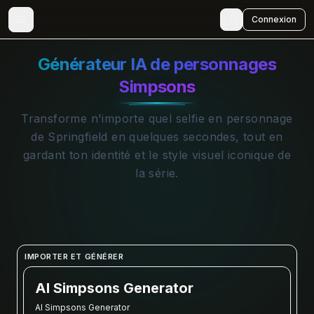
🇫🇷
Connexion
Générateur IA de personnages
Simpsons
Transforme n'importe quel selfie en personnage
de Springfield en quelques secondes, tout en
gardant ton identité et le style visuel iconique de
la série.
IMPORTER ET GÉNÉRER
AI Simpsons Generator
AI Simpsons Generator