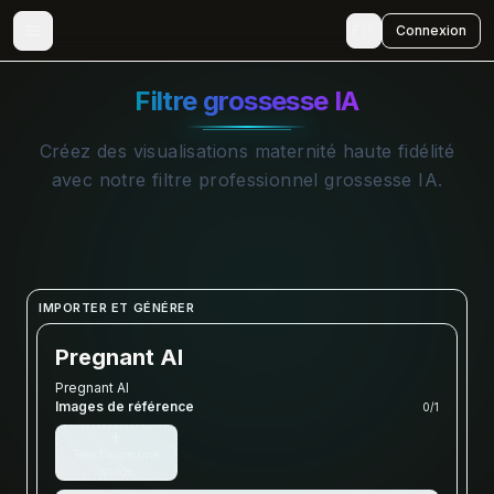
🇫🇷
Connexion
Filtre grossesse IA
Créez des visualisations maternité haute fidélité
avec notre filtre professionnel grossesse IA.
IMPORTER ET GÉNÉRER
Pregnant AI
Pregnant AI
Images de référence
0
/
1
+
Télécharger une
image