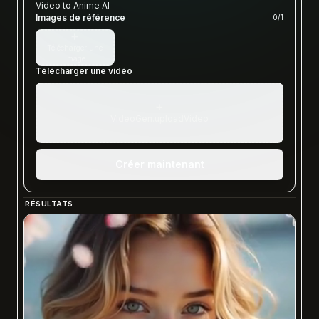
Video to Anime AI
Images de référence
0
/
1
+
Télécharger une
image
Télécharger une vidéo
+
VideoGen.uploadVideo
Créer maintenant
RÉSULTATS