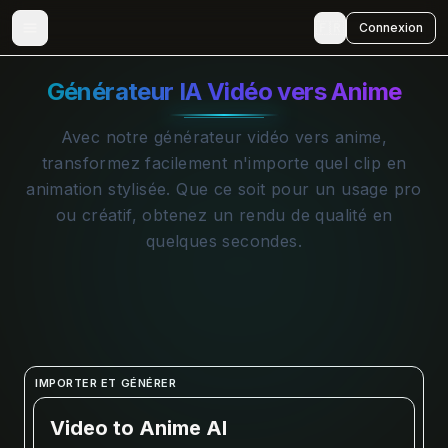
🇫🇷
Connexion
Générateur IA Vidéo vers Anime
Avec notre générateur vidéo vers anime,
transformez facilement n'importe quel clip en
animation stylisée. Que ce soit pour un usage pro
ou créatif, obtenez un rendu de qualité en
quelques secondes.
IMPORTER ET GÉNÉRER
Video to Anime AI