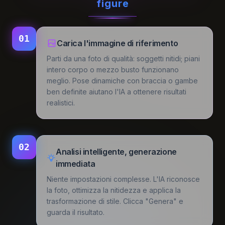
figure
01
Carica l'immagine di riferimento
Parti da una foto di qualità: soggetti nitidi; piani
intero corpo o mezzo busto funzionano
meglio. Pose dinamiche con braccia o gambe
ben definite aiutano l'IA a ottenere risultati
realistici.
02
Analisi intelligente, generazione
immediata
Niente impostazioni complesse. L'IA riconosce
la foto, ottimizza la nitidezza e applica la
trasformazione di stile. Clicca "Genera" e
guarda il risultato.