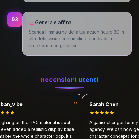
03
Genera e affina
Scarica l'immagine della tua action figure 3D in
alta definizione con un clic o condividi la
creazione con gli amici.
Recensioni utenti
"
_vibe
Sarah Chen
ting on the PVC material is spot
A game-changer for my mar
ven added a realistic display base
agency. We can now generat
es the whole character pop. It's
character concepts for clien