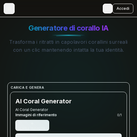
🇮🇹
Accedi
Generatore di corallo IA
Trasforma i ritratti in capolavori corallini surreali
con un clic mantenendo intatta la tua identità.
CARICA E GENERA
AI Coral Generator
AI Coral Generator
Immagini di riferimento
0
/
1
+
Carica immagine