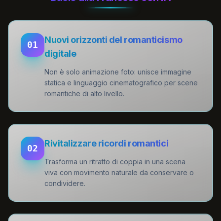
Nuovi orizzonti del romanticismo
01
digitale
Non è solo animazione foto: unisce immagine
statica e linguaggio cinematografico per scene
romantiche di alto livello.
Rivitalizzare ricordi romantici
02
Trasforma un ritratto di coppia in una scena
viva con movimento naturale da conservare o
condividere.