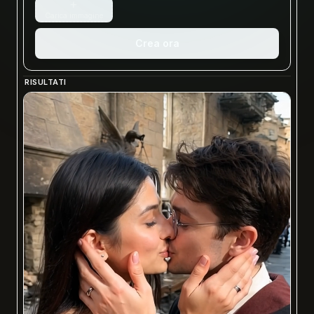
+
Carica immagine
Crea ora
RISULTATI