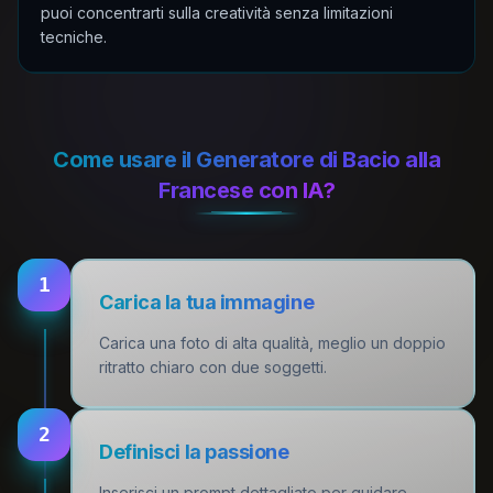
puoi concentrarti sulla creatività senza limitazioni
tecniche.
Come usare il Generatore di Bacio alla
Francese con IA?
1
Carica la tua immagine
Carica una foto di alta qualità, meglio un doppio
ritratto chiaro con due soggetti.
2
Definisci la passione
Inserisci un prompt dettagliato per guidare