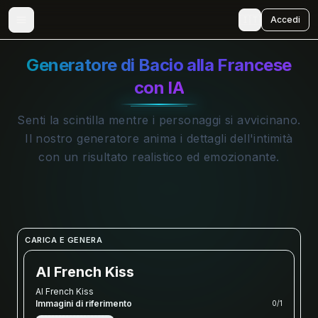
🇮🇹
Accedi
Generatore di Bacio alla Francese
con IA
Senti la scintilla mentre i personaggi si avvicinano.
Il nostro generatore anima i dettagli dell'intimità
con un risultato realistico ed emozionante.
CARICA E GENERA
AI French Kiss
AI French Kiss
Immagini di riferimento
0
/
1