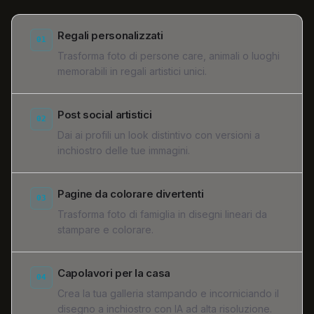
Regali personalizzati
01
Trasforma foto di persone care, animali o luoghi
memorabili in regali artistici unici.
Post social artistici
02
Dai ai profili un look distintivo con versioni a
inchiostro delle tue immagini.
Pagine da colorare divertenti
03
Trasforma foto di famiglia in disegni lineari da
stampare e colorare.
Capolavori per la casa
04
Crea la tua galleria stampando e incorniciando il
disegno a inchiostro con IA ad alta risoluzione.