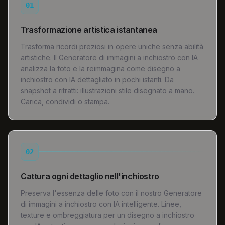
01
Trasformazione artistica istantanea
Trasforma ricordi preziosi in opere uniche senza abilità
artistiche. Il Generatore di immagini a inchiostro con IA
analizza la foto e la reimmagina come disegno a
inchiostro con IA dettagliato in pochi istanti. Da
snapshot a ritratti: illustrazioni stile disegnato a mano.
Carica, condividi o stampa.
02
Cattura ogni dettaglio nell'inchiostro
Preserva l'essenza delle foto con il nostro Generatore
di immagini a inchiostro con IA intelligente. Linee,
texture e ombreggiatura per un disegno a inchiostro