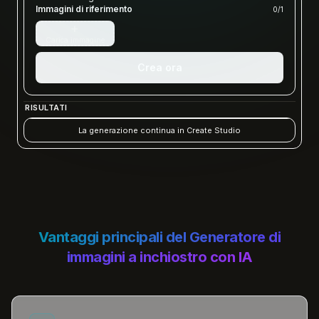
Immagini di riferimento
0
/
1
+
Carica immagine
Crea ora
RISULTATI
La generazione continua in Create Studio
Vantaggi principali del Generatore di
immagini a inchiostro con IA