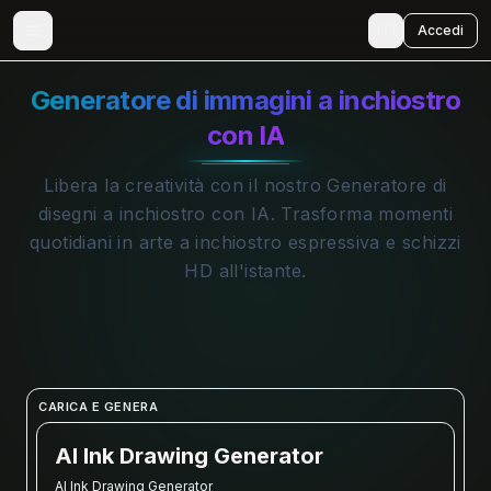
🇮🇹
Accedi
Generatore di immagini a inchiostro
con IA
Libera la creatività con il nostro Generatore di
disegni a inchiostro con IA. Trasforma momenti
quotidiani in arte a inchiostro espressiva e schizzi
HD all'istante.
CARICA E GENERA
AI Ink Drawing Generator
AI Ink Drawing Generator