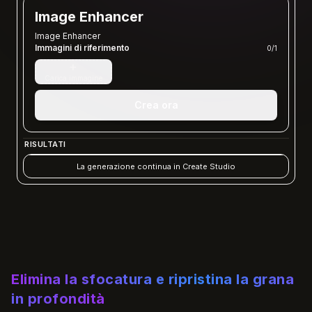
Image Enhancer
Image Enhancer
Immagini di riferimento
0
/
1
+
Carica immagine
Crea ora
RISULTATI
La generazione continua in Create Studio
Elimina la sfocatura e ripristina la grana
in profondità