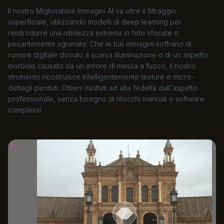
Il nostro Miglioratore Immagini AI va oltre il filtraggio
superficiale, utilizzando modelli di deep learning per
reintrodurre una nitidezza estrema in foto sfocate o
pesantemente sgranate. Che le tue immagini soffrano di
rumore digitale dovuto a scarsa illuminazione o di un aspetto
morbido causato da un errore di messa a fuoco, il nostro
strumento ricostruisce intelligentemente texture e micro-
dettagli perduti. Ottieni risultati ad alta fedeltà dall'aspetto
professionale, senza bisogno di ritocchi manuali o software
complessi.