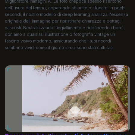
Miglioratore Immagini AI. Le foto d'epoca spesso risentono
dell'usura del tempo, apparendo sbiadite o sfocate. In pochi
secondi, il nostro modello di deep learning analizza l'essenza
originale dell'immagine per ripristinare chiarezza e dettagli
nascosti. Neutralizzando l'ingiallimento e ridefinendo i bordi,
doniamo a qualsiasi illustrazione o fotografia vintage un
fascino visivo moderno, assicurando che i tuoi ricordi
sembrino vividi come il giorno in cui sono stati catturati.