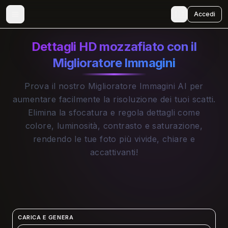
🇮🇹
Accedi
Dettagli HD mozzafiato con il
Miglioratore Immagini
Prova il nostro Miglioratore Immagini AI per
aumentare facilmente la risoluzione dei tuoi scatti.
Elimina la sfocatura e regola dettagli come
colore, luminosità, contrasto e saturazione,
rendendo le tue foto più vivide, chiare e
accattivanti!
CARICA E GENERA