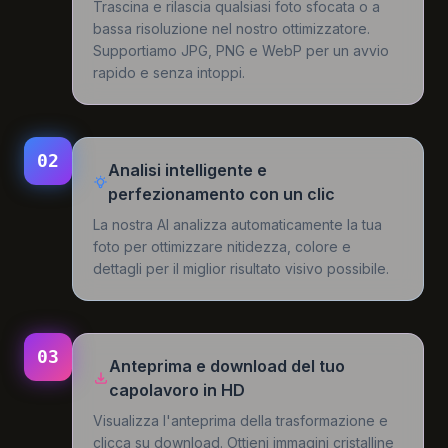
Trascina e rilascia qualsiasi foto sfocata o a
bassa risoluzione nel nostro ottimizzatore.
Supportiamo JPG, PNG e WebP per un avvio
rapido e senza intoppi.
02
Analisi intelligente e
perfezionamento con un clic
La nostra AI analizza automaticamente la tua
foto per ottimizzare nitidezza, colore e
dettagli per il miglior risultato visivo possibile.
03
Anteprima e download del tuo
capolavoro in HD
Visualizza l'anteprima della trasformazione e
clicca su download. Ottieni immagini cristalline