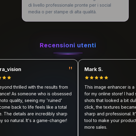
di livello professionale pronte per i social
media o per stampe di alta qualità.
Recensioni utenti
"
vision
Mark S.
d thrilled with the results from
This image enhancer is a ga
e! As someone who is obsessed
for my online store! I had so
 quality, seeing my 'ruined'
shots that looked a bit dull, b
 back to life feels like a total
click, the textures became in
he details are incredibly sharp
sharp and professional. It's t
o natural. It's a game-changer!
tool to make your products p
more sales.