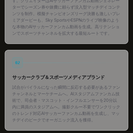
す。クリエイターはAIサッカーファンカム動画ジェネレー
ターでシーズン券や旅費に頼らず没入型マッチデイコンテ
ンツを制作。模擬チャンピオンズリーグ決勝も激しいプレ
ミアダービーも、Sky SportsやESPNのライブ映像のよう
な本物のAIサッカーファンカム動画を生成。高リテンショ
ンでスポーツチャンネルを拡大する最短ルートです。
02
サッカークラブ＆スポーツメディアブランド
試合がバイラルになった瞬間に反応する必要があるファン
チャンネルとマーケチームへ。AIスタジアムファンカム技
術で、司会者・マスコット・インフルエンサーを20分以
内に満員のスタジアムへ。撮影クルー不要でワンクリック
のトレンド対応AIサッカーファンカム動画を生成し、マッ
チデイのピークでオーガニック流入を獲得。