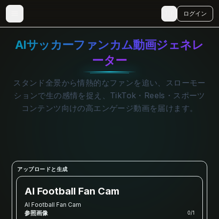
🇯🇵
ログイン
AIサッカーファンカム動画ジェネレ
ーター
スタンド全景から情熱的なファンを追い、スローモー
ションで生の感情を捉え、TikTok・Reels・スポーツ
コンテンツ向けの高エンゲージ動画を届けます。
アップロードと生成
AI Football Fan Cam
AI Football Fan Cam
参照画像
0
/
1