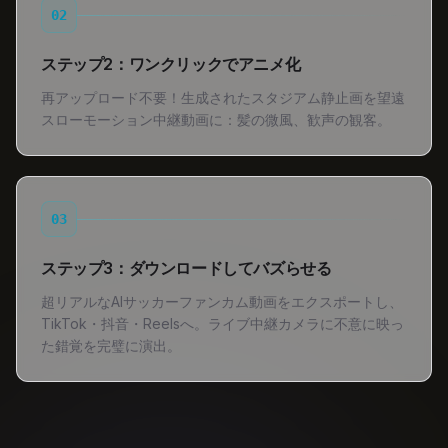
02
ステップ2：ワンクリックでアニメ化
再アップロード不要！生成されたスタジアム静止画を望遠
スローモーション中継動画に：髪の微風、歓声の観客。
03
ステップ3：ダウンロードしてバズらせる
超リアルなAIサッカーファンカム動画をエクスポートし、
TikTok・抖音・Reelsへ。ライブ中継カメラに不意に映っ
た錯覚を完璧に演出。