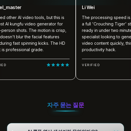
ter
Li Wei
 AI video tools, but this is
The processing speed is top-notc
ngfu video generator for
a full 'Crouching Tiger' style mas
shots. The motion is crisp,
ready in under two minutes. For 
blur the facial features
specialist looking to generate vira
st spinning kicks. The HD
video content quickly, this tool is a
essional grade.
productivity hack.
VERIFIED
자주 묻는 질문