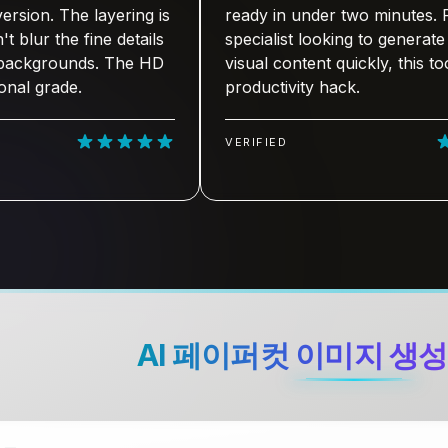
 The layering is
ready in under two minutes. For an
the fine details
specialist looking to generate viral A
ounds. The HD
visual content quickly, this tool is a t
ade.
productivity hack.
VERIFIED
AI 페이퍼컷 이미지 생