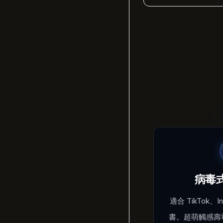
病毒
適合 TikTok、I
書。超萌觸感壽