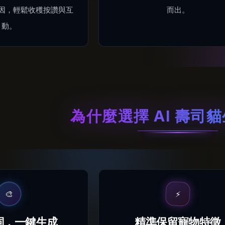
因，輕鬆收穫按讚與互
而出。
動。
為什麼選擇 AI 壽司
⚡
🎨
詞，一鍵生成
精準保留寵物特徵