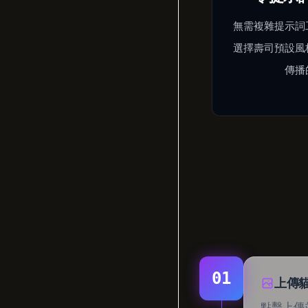
無需複雜提示詞
選擇壽司預設風
傳播
01
上傳
點擊上傳