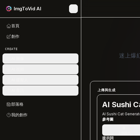
ImgToVid AI
首頁
創作
CREATE
迷上爆
AI 圖像
AI 視頻
AI 虛擬人
AI 音訊
上傳與生成
AI Sushi C
部落格
AI Sushi Cat Generat
我的創作
參考圖
+
上傳圖片
提示詞