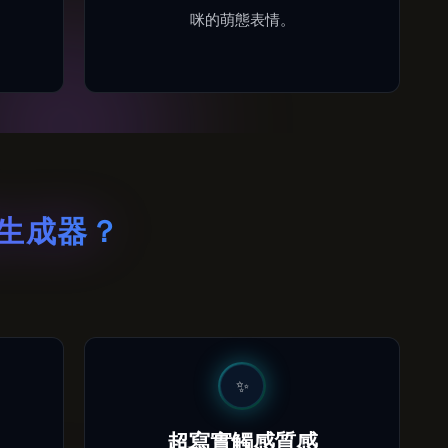
咪的萌態表情。
貓生成器？
✨
超寫實觸感質感