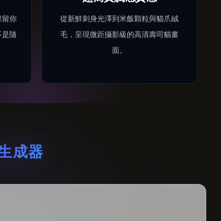
保留你
從新鮮刺身光澤到米飯顆粒與貓爪絨
不是隨
毛，呈現微距攝影級的高清壽司貓畫
面。
貓生成器