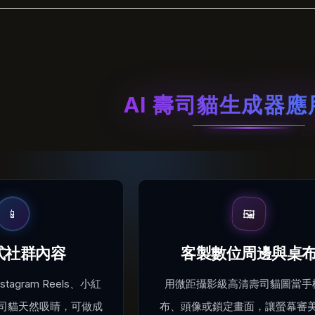
AI 壽司貓生成器
🖼️
📱
式社群內容
客製數位周邊與桌
nstagram Reels、小紅
用微距攝影級高清壽司貓圖當手
司貓天然吸睛，可做成
布、頭像或鎖定畫面，讓螢幕審