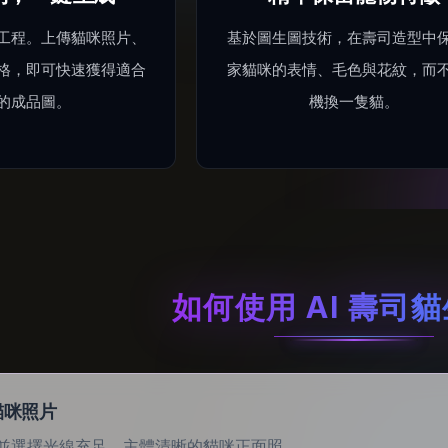
工程。上傳貓咪照片、
基於圖生圖技術，在壽司造型中
格，即可快速獲得適合
家貓咪的表情、毛色與花紋，而
的成品圖。
機換一隻貓。
如何使用 AI 壽司
貓咪照片
並選擇光線充足、主體清晰的貓咪正面照。