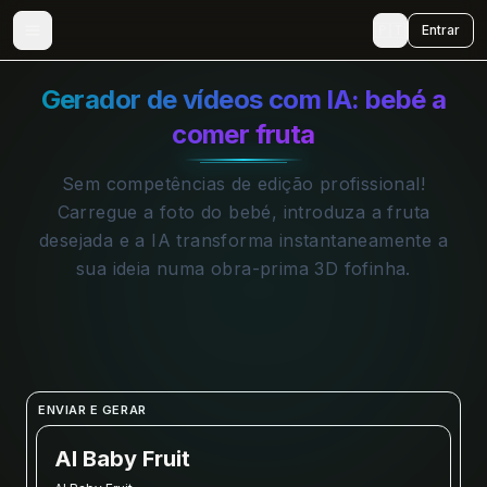
🇵🇹
Entrar
Gerador de vídeos com IA: bebé a
comer fruta
Sem competências de edição profissional!
Carregue a foto do bebé, introduza a fruta
desejada e a IA transforma instantaneamente a
sua ideia numa obra-prima 3D fofinha.
ENVIAR E GERAR
AI Baby Fruit