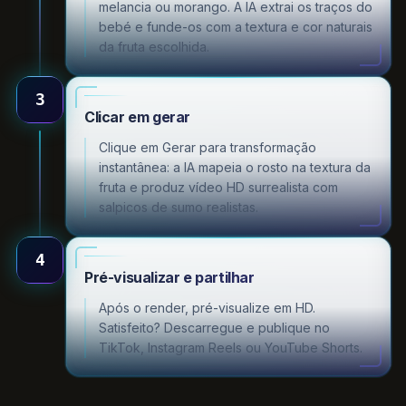
melancia ou morango. A IA extrai os traços do
bebé e funde-os com a textura e cor naturais
da fruta escolhida.
3
Clicar em gerar
Clique em Gerar para transformação
instantânea: a IA mapeia o rosto na textura da
fruta e produz vídeo HD surrealista com
salpicos de sumo realistas.
4
Pré-visualizar e partilhar
Após o render, pré-visualize em HD.
Satisfeito? Descarregue e publique no
TikTok, Instagram Reels ou YouTube Shorts.