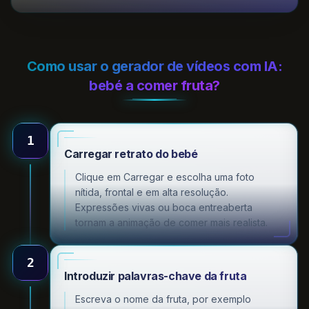
Como usar o gerador de vídeos com IA:
bebé a comer fruta?
1
Carregar retrato do bebé
Clique em Carregar e escolha uma foto
nítida, frontal e em alta resolução.
Expressões vivas ou boca entreaberta
tornam a animação de comer mais realista.
2
Introduzir palavras-chave da fruta
Escreva o nome da fruta, por exemplo