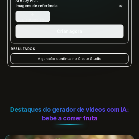
AI Baby Fruit
Imagens de referência
0
/
1
+
Enviar imagem
Criar agora
RESULTADOS
A geração continua no Create Studio
Destaques do gerador de vídeos com IA:
bebé a comer fruta