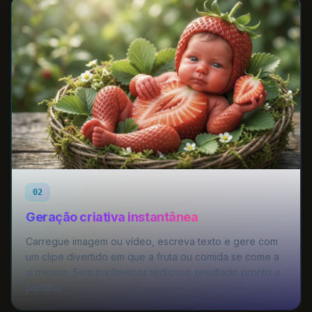
02
Geração criativa instantânea
Carregue imagem ou vídeo, escreva texto e gere com
um clipe divertido em que a fruta ou comida se come a
si mesma. Sem parâmetros tediosos: resultado pronto a
partilhar.