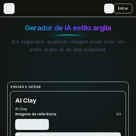
🇵🇹
Entrar
Gerador de IA estilo argila
Em segundos, qualquer imagem pode virar um
estilo argila IA de alta qualidade
ENVIAR E GERAR
AI Clay
AI Clay
Imagens de referência
0
/
1
+
Enviar imagem