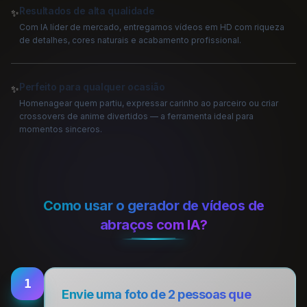
Resultados de alta qualidade
✨
Com IA líder de mercado, entregamos vídeos em HD com riqueza
de detalhes, cores naturais e acabamento profissional.
Perfeito para qualquer ocasião
✨
Homenagear quem partiu, expressar carinho ao parceiro ou criar
crossovers de anime divertidos — a ferramenta ideal para
momentos sinceros.
Como usar o gerador de vídeos de
abraços com IA?
1
Envie uma foto de 2 pessoas que