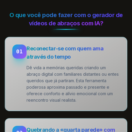
O que você pode fazer com o gerador de
vídeos de abraços com IA?
Reconectar-se com quem ama
01
através do tempo
Dê vida a memórias queridas criando um
abraço digital com familiares distantes ou entes
queridos que já partiram. Esta ferramenta
poderosa aproxima passado e presente e
oferece conforto e alívio emocional com um
reencontro visual realista.
Quebrando a «quarta parede» com