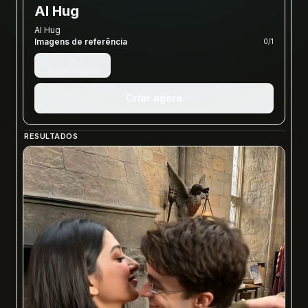
AI Hug
AI Hug
Imagens de referência
0
/
1
+
Enviar imagem
Criar agora
RESULTADOS