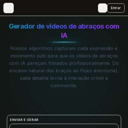
🇵🇹
Entrar
Gerador de vídeos de abraços com
IA
Nossos algoritmos capturam cada expressão e
movimento sutil para que os vídeos de abraços
com IA pareçam filmados profissionalmente. Do
encaixe natural dos braços ao fluxo emocional,
cada detalhe torna a interação crível e
comovente.
ENVIAR E GERAR