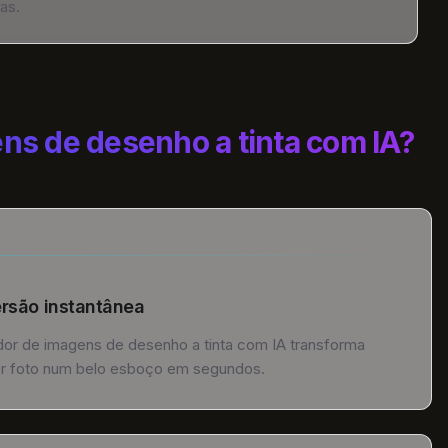
as.
ns de desenho a tinta com IA?
rsão instantânea
or de imagens de desenho a tinta com IA transforma
r foto num belo esboço em segundos.