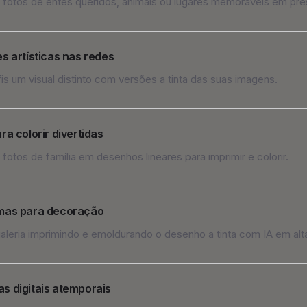
fotos de entes queridos, animais ou lugares memoráveis em pres
s artísticas nas redes
is um visual distinto com versões a tinta das suas imagens.
ra colorir divertidas
fotos de família em desenhos lineares para imprimir e colorir.
mas para decoração
galeria imprimindo e emoldurando o desenho a tinta com IA em alt
s digitais atemporais