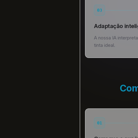
03
Adaptação intel
A nossa IA interpreta
tinta ideal.
Como
01