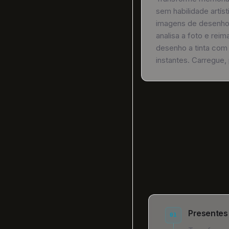
sem habilidade artís
imagens de desenho 
analisa a foto e rei
desenho a tinta com
instantes. Carregue, 
Presentes
01