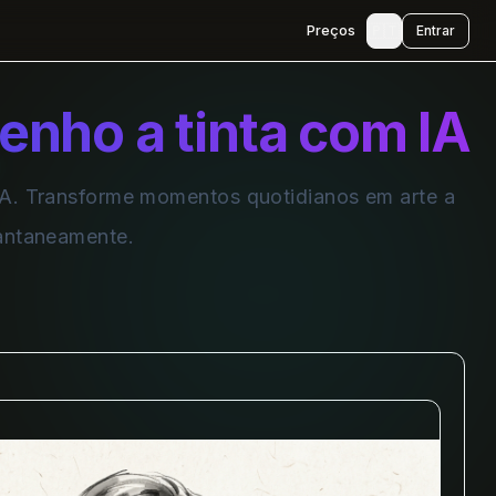
🇵🇹
Preços
Entrar
enho a tinta com IA
 IA. Transforme momentos quotidianos em arte a
tantaneamente.