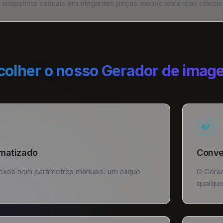
 snapshots casuais em elegantes peças monocromáticas clássic
colher o nosso Gerador de image
02
matizado
Conve
xos nem parâmetros manuais: um clique
O Gerad
qualque