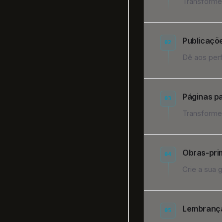
Transforme 
Publicaçõe
02
Dê aos perf
Páginas pa
03
Transforme 
Obras-pri
04
Crie a sua 
Lembrança
05