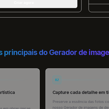
Criar agora
s principais do Gerador de image
02
tística
Capture cada detalhe em ti
Preserve a essência das fotos c
nosso Gerador de imagens de d
s em obras únicas