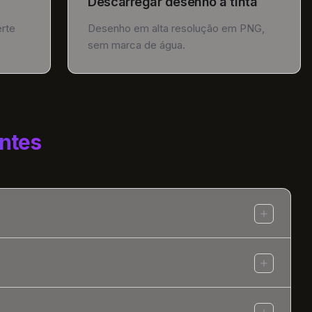
Descarregar desenho a tinta
erte
Desenho em alta resolução em PNG,
sem marca de água.
ntes