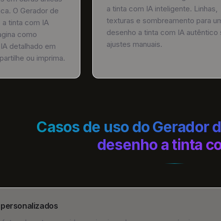
a tinta com IA inteligente. Linhas,
tica. O Gerador de
texturas e sombreamento para u
a tinta com IA
desenho a tinta com IA autêntico
magina como
ajustes manuais.
 IA detalhado em
partilhe ou imprima.
Casos de uso do Gerador 
desenho a tinta c
 personalizados