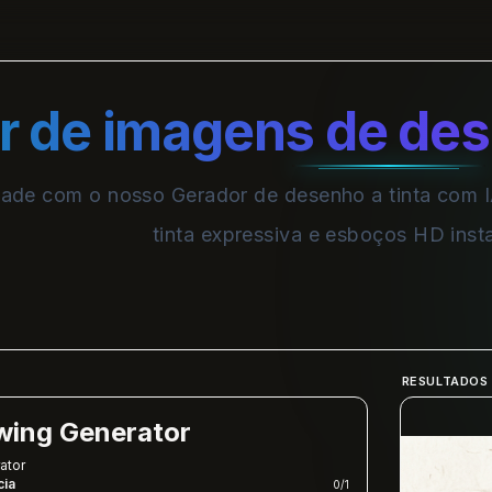
r de imagens de des
vidade com o nosso Gerador de desenho a tinta com
tinta expressiva e esboços HD ins
RESULTADOS
awing Generator
ator
cia
0
/
1