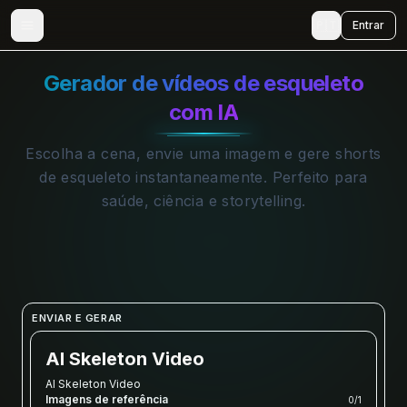
🇵🇹
Entrar
Gerador de vídeos de esqueleto
com IA
Escolha a cena, envie uma imagem e gere shorts
de esqueleto instantaneamente. Perfeito para
saúde, ciência e storytelling.
ENVIAR E GERAR
AI Skeleton Video
AI Skeleton Video
Imagens de referência
0
/
1