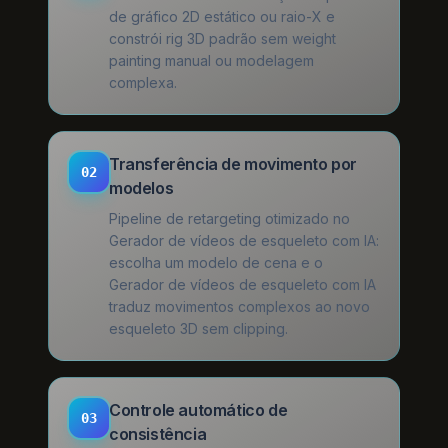
de gráfico 2D estático ou raio-X e
constrói rig 3D padrão sem weight
painting manual ou modelagem
complexa.
Transferência de movimento por
02
modelos
Pipeline de retargeting otimizado no
Gerador de vídeos de esqueleto com IA:
escolha um modelo de cena e o
Gerador de vídeos de esqueleto com IA
traduz movimentos complexos ao novo
esqueleto 3D sem clipping.
Controle automático de
03
consistência