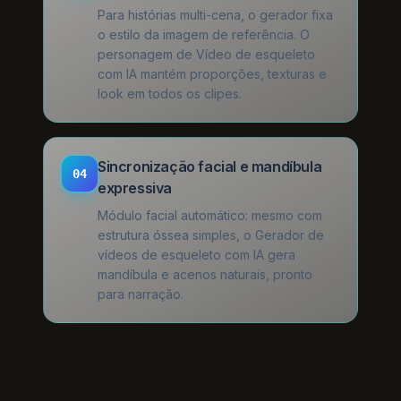
Para histórias multi-cena, o gerador fixa
o estilo da imagem de referência. O
personagem de Vídeo de esqueleto
com IA mantém proporções, texturas e
look em todos os clipes.
Sincronização facial e mandíbula
04
expressiva
Módulo facial automático: mesmo com
estrutura óssea simples, o Gerador de
vídeos de esqueleto com IA gera
mandíbula e acenos naturais, pronto
para narração.