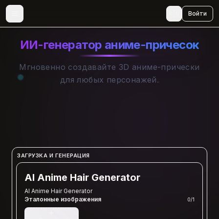
🇷🇺
Войти
ИИ-генератор аниме-причесок
Мгновенно создавайте 3D аниме-прически
для любых персонажей.
ЗАГРУЗКА И ГЕНЕРАЦИЯ
AI Anime Hair Generator
AI Anime Hair Generator
Эталонные изображения
0
/
1
+