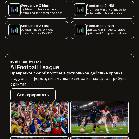
Seedance 2 Mini
Seedance 2
NEW
Lightweight text-to-video
High-performance image-to-
optimized for speed and cost
video with optional audio, up to
4K
Seedance 2 Fast
Seedance 2 Mini
Quicker image-to-video
Lightweight image-to-video
generation at 480p/720p
optimized for speed and cost
НОВЫЙ ИИ-ЭФФЕКТ
AI Football League
Превратите любой портрет в футбольное действие уровня
стадиона — форма, динамичная камера и атмосфера трибун в
один тап.
Сгенерировать