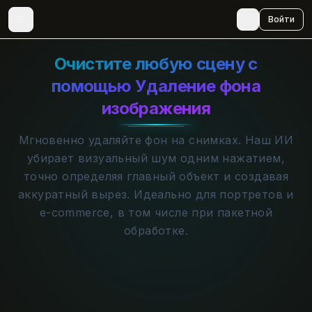
🇷🇺
Войти
Очистите любую сцену с
помощью Удаление фона
изображения
Мгновенно удаляйте фон на снимках. Наш ИИ
убирает визуальный шум одним нажатием,
точно определяя главный объект и создавая
аккуратный вырез. Идеально для портретов и
e-commerce, в том числе при пакетной
обработке.