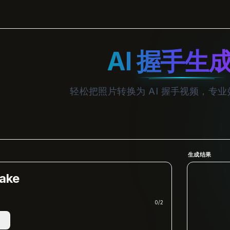
AI 握手生
轻松把照片转换为 AI 握手视频，专
生成结果
ake
0
/
2