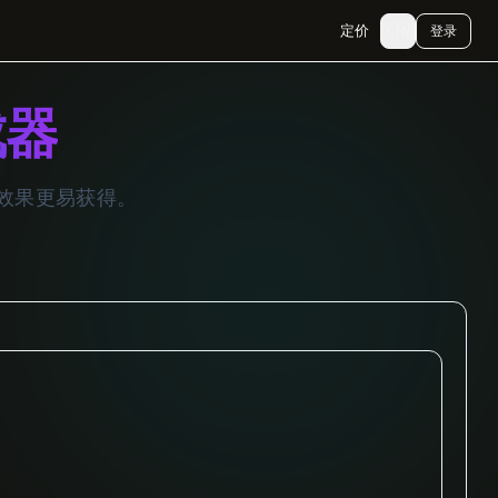
🇨🇳
定价
登录
成器
业效果更易获得。