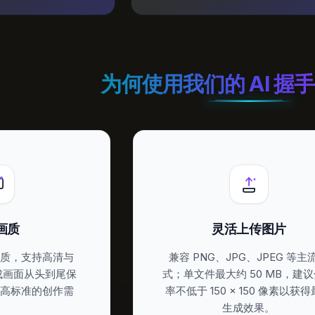
为何使用我们的 AI 握
画质
灵活上传图片
画质，支持高清与
兼容 PNG、JPG、JPEG 等主
成画面从头到尾保
式；单文件最大约 50 MB，建
足高标准的创作需
率不低于 150 × 150 像素以获
。
生成效果。