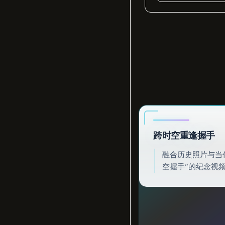
跨时空重逢握手
融合历史照片与当
空握手”的纪念视